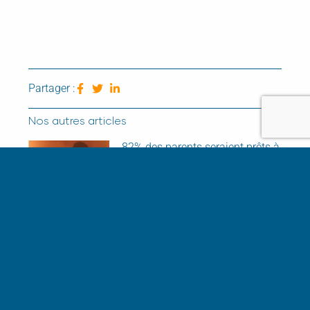
Partager :
Nos autres articles
82% des parents seraient prêts à
changer d’entreprise pour plus
de soutien à la parentalité : une
opportunité à saisir pour les
entreprises
Congé Parental : quels sont les
pays les plus généreux d’Europe
?