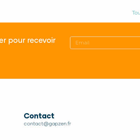
Tou
er pour recevoir
Contact
contact@gapzen.fr