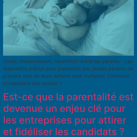
Durée, indemnisation, répartition entre les parents… Les
dispositifs prévus pour permettre aux jeunes parents de
prendre soin de leurs enfants sont multiples. Comment
s’organisent nos voisins ?
Est-ce que la parentalité est
devenue un enjeu clé pour
les entreprises pour attirer
et fidéliser les candidats ?